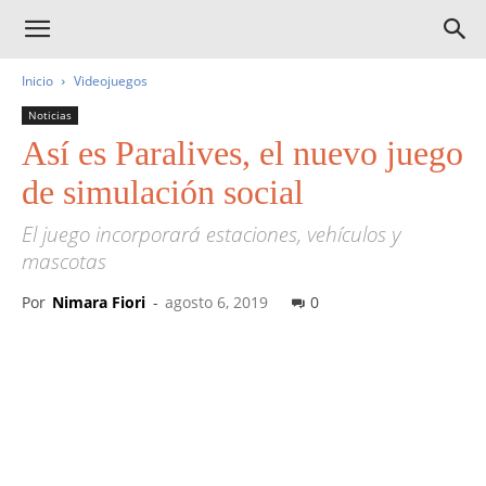
Inicio
Videojuegos
Noticias
Así es Paralives, el nuevo juego
de simulación social
El juego incorporará estaciones, vehículos y
mascotas
Por
Nimara Fiori
-
agosto 6, 2019
0