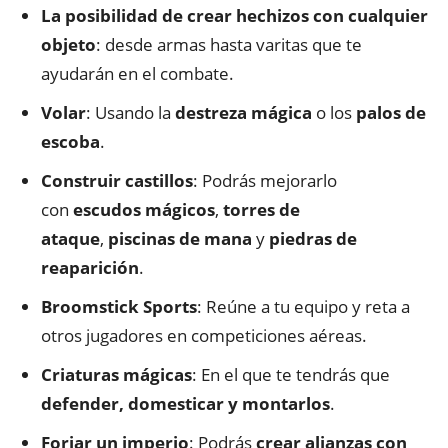
La posibilidad de crear hechizos con cualquier
objeto
: desde armas hasta varitas que te
ayudarán en el combate.
Volar
: Usando la
destreza mágica
o los
palos de
escoba
.
Construir castillos
: Podrás mejorarlo
con
escudos mágicos
,
torres de
ataque
,
piscinas de mana
y
piedras de
reaparición
.
Broomstick
Sports
: Reúne a tu equipo y reta a
otros jugadores en competiciones aéreas.
Criaturas mágicas
: En el que te tendrás que
defender, domesticar y montarlos
.
Forjar un imperio
: Podrás
crear alianzas con