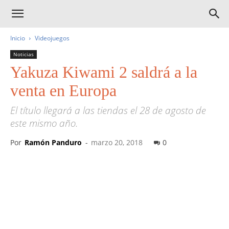
Inicio
Videojuegos
Noticias
Yakuza Kiwami 2 saldrá a la
venta en Europa
El título llegará a las tiendas el 28 de agosto de
este mismo año.
Por
Ramón Panduro
-
marzo 20, 2018
0