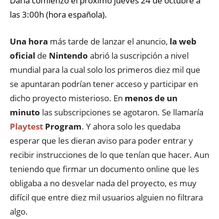
D
aría
comienzo el
próximo
jueves 24
de octubre a
las 3:00h
(hora
española)
.
Una hora
más
tarde de lanzar el anuncio,
la web
oficial
de
Nintendo
abrió
la
suscripción
a nivel
mundial para la cual
solo
los primeros
diez mil
que
se apuntaran
podrían
tener
acceso
y
participar
en
dicho proyecto misterioso. En
menos de un
minuto
las subscripciones se agotaron
.
Se
llamaría
Playtest
Program
.
Y ahora solo les quedaba
esperar
q
ue les dieran aviso para poder entrar y
recibir
instrucciones
de lo que
tenían
que hacer. Aun
teniendo que firmar un documento online que les
obligaba a no desvelar nada del proyecto, es muy
difícil
que
entre
diez mil
usuarios alguien no filtrara
algo.