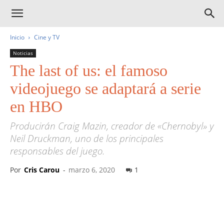
Inicio
Cine y TV
Noticias
The last of us: el famoso
videojuego se adaptará a serie
en HBO
Producirán Craig Mazin, creador de «Chernobyl» y
Neil Druckman, uno de los principales
responsables del juego.
Por
Cris Carou
-
marzo 6, 2020
1