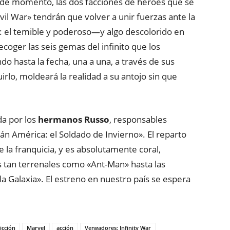
de momento, las dos facciones de héroes que se
il War» tendrán que volver a unir fuerzas ante la
: el temible y poderoso—y algo descolorido en
ecoger las seis gemas del infinito que los
o hasta la fecha, una a una, a través de sus
rlo, moldeará la realidad a su antojo sin que
ida por los
hermanos Russo
, responsables
án América: el Soldado de Invierno». El reparto
e la franquicia, y es absolutamente coral,
 tan terrenales como «Ant-Man» hasta las
a Galaxia». El estreno en nuestro país se espera
icción
Marvel
acción
Vengadores: Infinity War