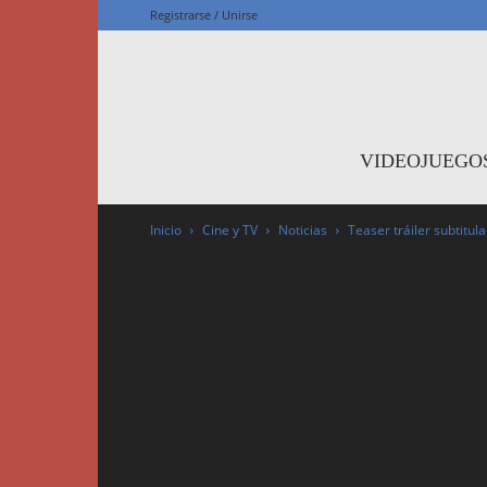
Registrarse / Unirse
F
VIDEOJUEGO
Inicio
Cine y TV
Noticias
Teaser tráiler subtitul