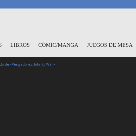
antasymundo
S
LIBROS
CÓMIC/MANGA
JUEGOS DE MESA
ado de «Vengadores: Infinity War»