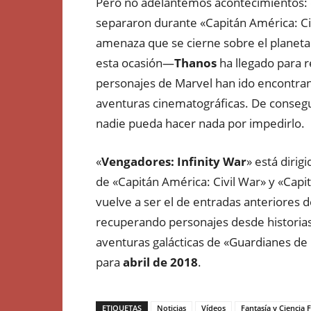
Pero no adelantemos acontecimientos: 
separaron durante «Capitán América: Civ
amenaza que se cierne sobre el planeta
esta ocasión—
Thanos
ha llegado para r
personajes de Marvel han ido encontrand
aventuras cinematográficas. De consegui
nadie pueda hacer nada por impedirlo.
«
Vengadores: Infinity War
» está dirig
de «Capitán América: Civil War» y «Capit
vuelve a ser el de entradas anteriores d
recuperando personajes desde historias
aventuras galácticas de «Guardianes de l
para
abril de 2018
.
ETIQUETAS
Noticias
Vídeos
Fantasía y Ciencia F