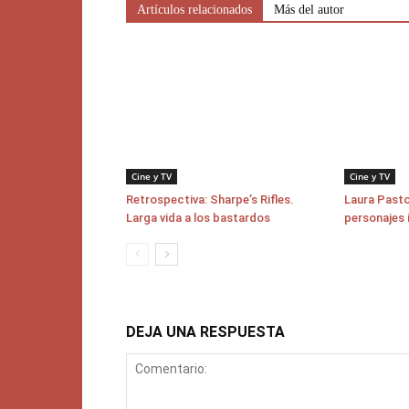
Artículos relacionados
Más del autor
Cine y TV
Cine y TV
Retrospectiva: Sharpe’s Rifles.
Laura Pasto
Larga vida a los bastardos
personajes 
DEJA UNA RESPUESTA