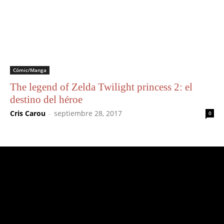
Cómic/Manga
The legend of Zelda Twilight princess 2: el
destino del héroe
Cris Carou
-
septiembre 28, 2017
0