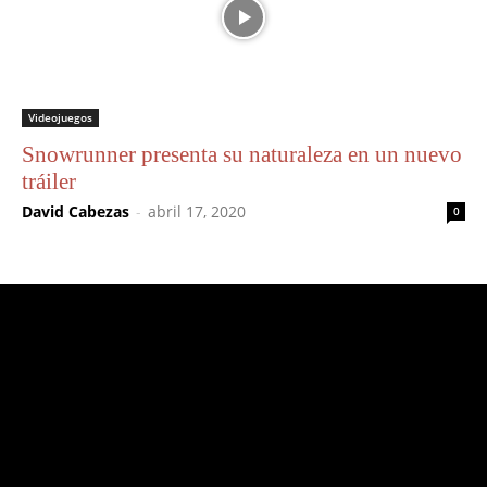
Videojuegos
Snowrunner presenta su naturaleza en un nuevo
tráiler
David Cabezas
-
abril 17, 2020
0