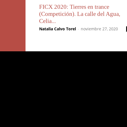
FICX 2020: Tierres en trance
(Competición). La calle del Agua,
Celia...
Natalia Calvo Torel
-
noviembre 27, 2020