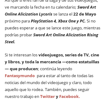
Así que si eres fan de la saga y de sus videojuegos,
ve marcando la fecha en tu calendario;
Sword Art
Online Alicization Lycoris
se lanza el
22 de Mayo
próximo para
PlayStation 4, Xbox One y PC.
Si no
puedes esperar a que se lance este juego, mientras
podrías probar
Sword Art Online Alicization Rising
Steel.
Si te interesan los
videojuegos, series de TV, cine
y libros, y toda la mercancía —como estatuillas
— que producen
; continúa leyendo
Fantasymundo
para estar al tanto de todas las
noticias del mundo del videojuego y claro, todo
aquello que lo rodea. También, puedes seguir
nuestro trabajo en
Twitter
y
Facebook.