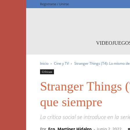
Registrarse / Unirse
F
VIDEOJUEGO
Inicio
Cine y TV
Stranger Things (T4): Lo mismo de
Críticas
Stranger Things 
que siempre
La crítica social se introduce en la ser
Por
Fco. Martínez Hidalgo
-
junio 2, 2022