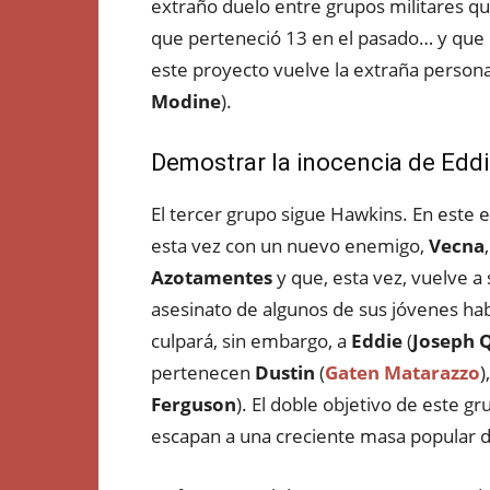
extraño duelo entre grupos militares qu
que perteneció 13 en el pasado… y que 
este proyecto vuelve la extraña persona
Modine
).
Demostrar la inocencia de Edd
El tercer grupo sigue Hawkins. En este e
esta vez con un nuevo enemigo,
Vecna
Azotamentes
y que, esta vez, vuelve a 
asesinato de algunos de sus jóvenes hab
culpará, sin embargo, a
Eddie
(
Joseph 
pertenecen
Dustin
(
Gaten Matarazzo
)
Ferguson
). El doble objetivo de este g
escapan a una creciente masa popular di