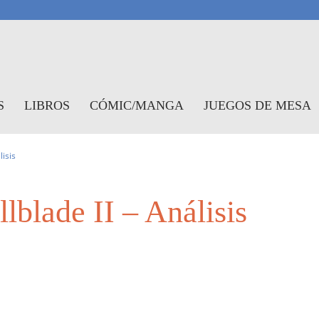
antasymundo
S
LIBROS
CÓMIC/MANGA
JUEGOS DE MESA
lisis
lblade II – Análisis