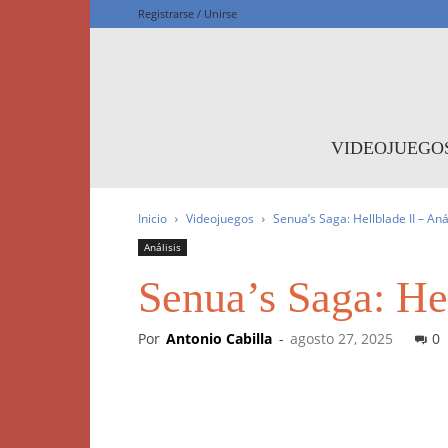
Registrarse / Unirse
F
VIDEOJUEGO
Inicio
Videojuegos
Senua’s Saga: Hellblade II – Aná
Análisis
Senua’s Saga: Hel
Por
Antonio Cabilla
-
agosto 27, 2025
0