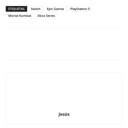
ETIQUETAS
Switch
Epic Games
PlayStation 5
Mortal Kombat
Xbox Series
Jesús