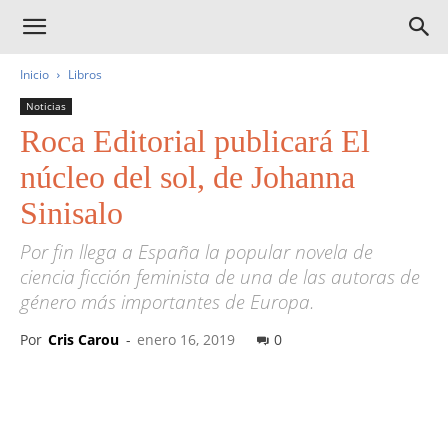
Inicio
Libros
Noticias
Roca Editorial publicará El
núcleo del sol, de Johanna
Sinisalo
Por fin llega a España la popular novela de
ciencia ficción feminista de una de las autoras de
género más importantes de Europa.
Por
Cris Carou
-
enero 16, 2019
0