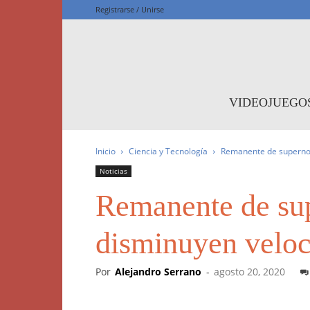
Registrarse / Unirse
F
VIDEOJUEGO
Inicio
Ciencia y Tecnología
Remanente de supernov
Noticias
Remanente de sup
disminuyen veloc
Por
Alejandro Serrano
-
agosto 20, 2020