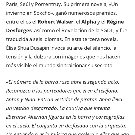
París, Seúl y Porrentruy. Su primera novela, «Un
invierno en Sokcho», ganó numerosos premios,
entre ellos el
Robert Walser
, el
Alpha
y el
Régine
Desforges
, así como el Revelación de la SGDL, y fue
traducida a seis idiomas. En esta tercera novela,
Élisa Shua Dusapin invoca su arte del silencio, la
tensión y la dulzura con imágenes que nos hacen
más visible el mundo sin traicionar su secreto.
«
El número de la barra rusa abre el segundo acto.
Reconozco a los porteadores que vi en el teléfono.
Anton y Nino. Entran vestidos de piratas. Anna lleva
un vestido desgarrado. La cautiva que intenta
liberarse. Alternan figuras en la barra y coreografías
en el suelo. El conjunto va desfasado con la orquesta.
No entiendo si es la música que acelera o ellos que van