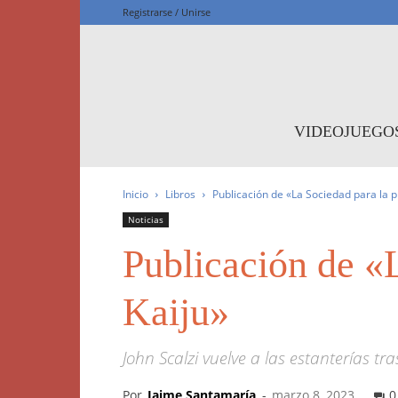
Registrarse / Unirse
F
VIDEOJUEGO
Inicio
Libros
Publicación de «La Sociedad para la p
Noticias
Publicación de «L
Kaiju»
John Scalzi vuelve a las estanterías t
Por
Jaime Santamaría
-
marzo 8, 2023
0