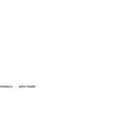
inotauro
John Scalzi