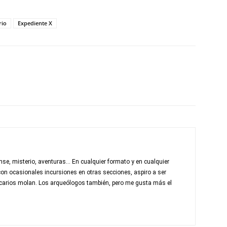
rio
Expediente X
nse, misterio, aventuras... En cualquier formato y en cualquier
con ocasionales incursiones en otras secciones, aspiro a ser
otecarios molan. Los arqueólogos también, pero me gusta más el