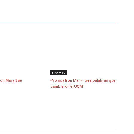
Cine y TV
con Mary Sue
«Yo soy Iron Man»: tres palabras que
cambiaron el UCM