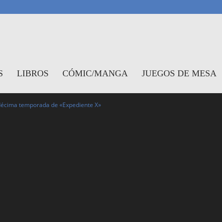
antasymundo
S
LIBROS
CÓMIC/MANGA
JUEGOS DE MESA
undécima temporada de «Expediente X»