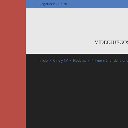
Registrarse / Unirse
F
VIDEOJUEGO
Inicio
Cine y TV
Noticias
Primer tráiler de la 