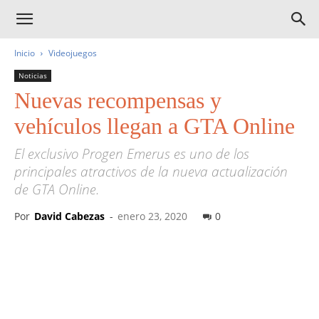
Inicio
Videojuegos
Noticias
Nuevas recompensas y
vehículos llegan a GTA Online
El exclusivo Progen Emerus es uno de los
principales atractivos de la nueva actualización
de GTA Online.
Por
David Cabezas
-
enero 23, 2020
0