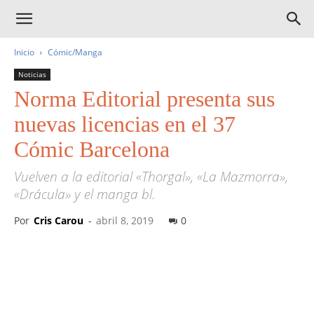
Inicio
Cómic/Manga
Noticias
Norma Editorial presenta sus
nuevas licencias en el 37
Cómic Barcelona
Vuelven a la editorial «Thorgal», «La Mazmorra»,
«Drácula» y el manga bl.
Por
Cris Carou
-
abril 8, 2019
0