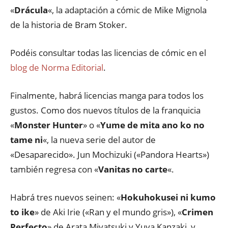
«
Drácula
«, la adaptación a cómic de Mike Mignola
de la historia de Bram Stoker.
Podéis consultar todas las licencias de cómic en el
blog de Norma Editorial
.
Finalmente, habrá licencias manga para todos los
gustos. Como dos nuevos títulos de la franquicia
«
Monster Hunter
» o «
Yume de mita ano ko no
tame ni
«, la nueva serie del autor de
«Desaparecido». Jun Mochizuki («Pandora Hearts»)
también regresa con «
Vanitas no carte
«.
Habrá tres nuevos seinen: «
Hokuhokusei ni kumo
to ike
» de Aki Irie («Ran y el mundo gris»), «
Crimen
Perfecto
» de Arata Miyatsuki y Yuya Kanzaki, y