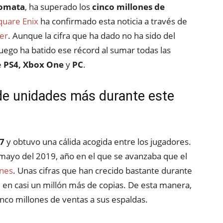
tomata
, ha superado los
cinco millones de
uare Enix
ha confirmado esta noticia a través de
ter
. Aunque la cifra que ha dado no ha sido del
juego ha batido ese récord al sumar todas las
e
PS4, Xbox One
y
PC
.
 de unidades más durante este
17
y obtuvo una cálida acogida entre los jugadores.
n mayo del 2019, año en el que se avanzaba que el
ones
. Unas cifras que han crecido bastante durante
en casi un millón más de copias. De esta manera,
inco millones de ventas a sus espaldas.