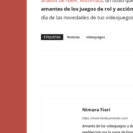
análisis de NieR: Automata
, un título q
amantes de los juegos de rol y acció
día de las novedades de tus videojuegos
ETIQUETAS
Noticias
videojuegos
Nimara Fiori
https://www.fantasymundo.com
Amante de los videojuegos y de
predilección por la saga de Fin