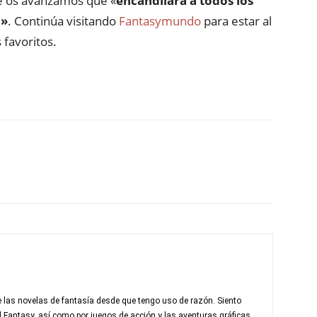
ue os avanzamos que «
encandilará a todos los
n»
. Continúa visitando
Fantasymundo
para estar al
 favoritos.
 las novelas de fantasía desde que tengo uso de razón. Siento
al Fantasy, así como por juegos de acción y las aventuras gráficas.