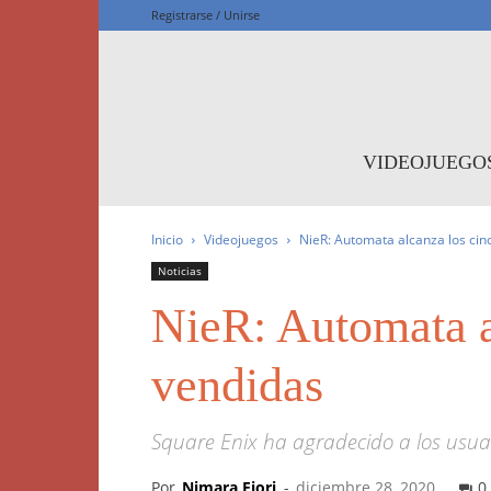
Registrarse / Unirse
F
VIDEOJUEGO
Inicio
Videojuegos
NieR: Automata alcanza los cin
Noticias
NieR: Automata a
vendidas
Square Enix ha agradecido a los usuar
Por
Nimara Fiori
-
diciembre 28, 2020
0