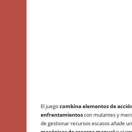
El juego
combina elementos de acción 
enfrentamientos
con mutantes y merc
de gestionar recursos escasos añade un
mecánicas de recarga manual y
el
us