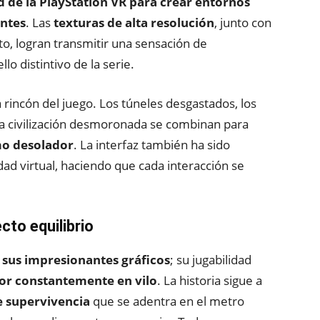
d de la PlayStation VR para crear entornos
antes
. Las
texturas de alta resolución
, junto con
to, logran transmitir una sensación de
llo distintivo de la serie.
a rincón del juego. Los túneles desgastados, los
una civilización desmoronada se combinan para
mo desolador
. La interfaz también ha sido
dad virtual, haciendo que cada interacción se
cto equilibrio
n
sus impresionantes gráficos
; su jugabilidad
or constantemente en vilo
. La historia sigue a
e supervivencia
que se adentra en el metro