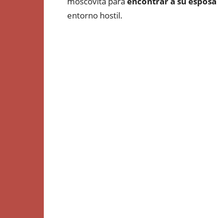
moscovita para
encontrar a su esposa
entorno hostil.