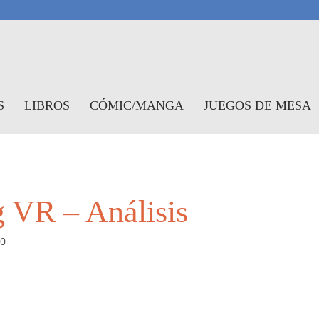
antasymundo
S
LIBROS
CÓMIC/MANGA
JUEGOS DE MESA
 VR – Análisis
0