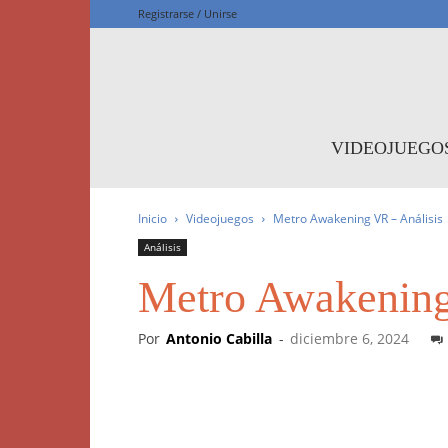
Registrarse / Unirse
F
VIDEOJUEGO
Inicio
Videojuegos
Metro Awakening VR – Análisis
Análisis
Metro Awakening
Por
Antonio Cabilla
-
diciembre 6, 2024