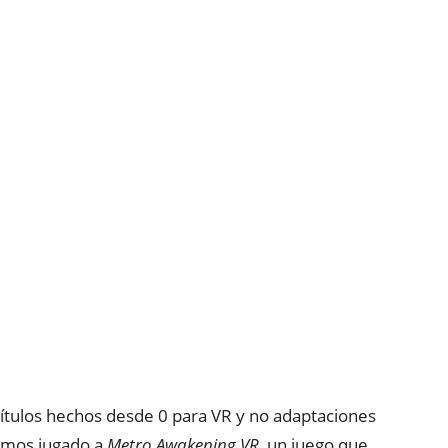
títulos hechos desde 0 para VR y no adaptaciones
Hemos jugado a
Metro Awakening VR
, un juego que