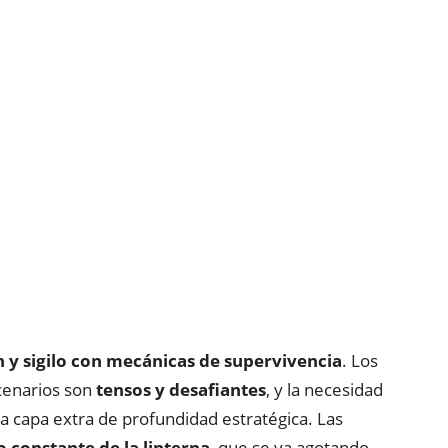
y sigilo con mecánicas de supervivencia
. Los
enarios son
tensos y desafiantes
, y la necesidad
a capa extra de profundidad estratégica. Las
o constante de la linterna
, que se va agotando