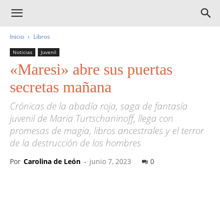
Inicio
Libros
Noticias
Juvenil
«Maresi» abre sus puertas
secretas mañana
Crónicas de la abadía roja, saga de fantasía
juvenil de Maria Turtschaninoff, llega con
promesas de magia, libros ancestrales y el terror
de la destrucción de los hombres
Por
Carolina de León
-
junio 7, 2023
0