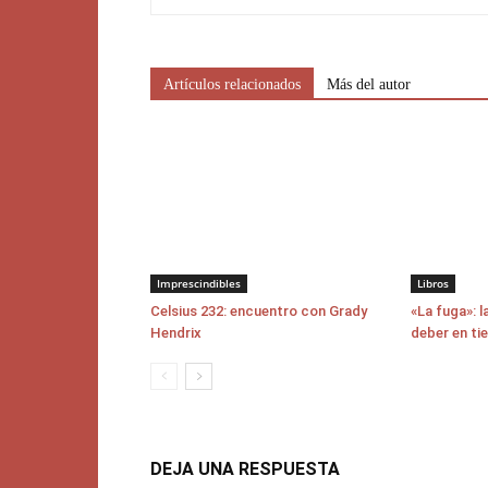
Artículos relacionados
Más del autor
Imprescindibles
Libros
Celsius 232: encuentro con Grady
«La fuga»: l
Hendrix
deber en ti
DEJA UNA RESPUESTA