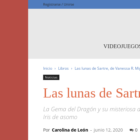
Registrarse / Unirse
F
VIDEOJUEGO
Inicio
Libros
Las lunas de Sartre, de Vanessa R. Mig
Noticias
Las lunas de Sart
La Gema del Dragón y su misteriosa des
Iris de asomo
Por
Carolina de León
-
junio 12, 2020
0