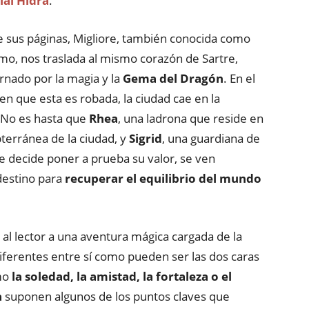
ial Hidra
.
e sus páginas, Migliore, también conocida como
omo, nos traslada al mismo corazón de Sartre,
rnado por la magia y la
Gema del Dragón
. En el
 que esta es robada, la ciudad cae en la
 No es hasta que
Rhea
, una ladrona que reside en
bterránea de la ciudad, y
Sigrid
, una guardiana de
ue decide poner a prueba su valor, se ven
destino para
recuperar el equilibrio del mundo
r al lector a una aventura mágica cargada de la
diferentes entre sí como pueden ser las dos caras
mo
la soledad, la amistad, la fortaleza o el
a
suponen algunos de los puntos claves que