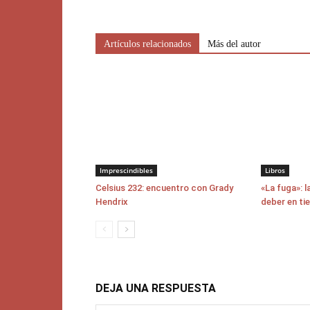
Artículos relacionados
Más del autor
Imprescindibles
Libros
Celsius 232: encuentro con Grady
«La fuga»: l
Hendrix
deber en ti
DEJA UNA RESPUESTA