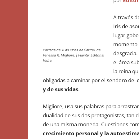
por
Editor
A través d
Iris de as
lugar gobe
momento en
Portada de «Las lunas de Sartre» de
desgracia.
Vanessa R. Migliore. | Fuente: Editorial
Hidra.
el área su
la reina q
obligadas a caminar por el sendero del 
y de sus vidas
.
Migliore, usa sus palabras para arrastra
dualidad de sus dos protagonistas, tan 
de una misma moneda. Cuestiones co
crecimiento personal y la autoestim