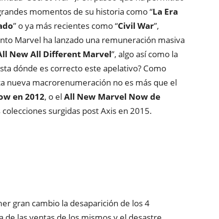
a grandes momentos de su historia como “
La Era
sado
” o ya más recientes como “
Civil War
”,
vento Marvel ha lanzado una remuneración masiva
All New All Different Marvel
”, algo así como la
asta dónde es correcto este apelativo? Como
esta nueva macrorenumeración no es más que el
ow en 2012
, o el
All New Marvel Now de
s colecciones surgidas post Axis en 2015.
r gran cambio la desaparición de los 4
da de las ventas de los mismos y el desastre