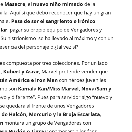
de
Masacre
, el
nuevo niño mimado
de la
uilla. Aquí sí que debo reconocer que hay un gran
naje.
Pasa de ser el sangriento e irónico
lar
, pagar su propio equipo de Vengadores y
 Su histrionismo se ha llevado al máximo y con un
esencia del personaje o ¿tal vez sí?
es compuesta por tres colecciones. Por un lado
 Kubert y Asrar
, Marvel pretende vender que
itán América e Iron Man
con héroes juveniles
omo son
Kamala Kan/Miss Marvel, Nova/Sam y
vo y diferente”. Pues para servidor algo “nuevo y
se quedara al frente de unos Vengadores
 de Halcón, Mercurio y la Bruja Escarlata
,
on
montara un grupo de Vengadores con
aro Burlón o Tigra
y enamorara a los fans,