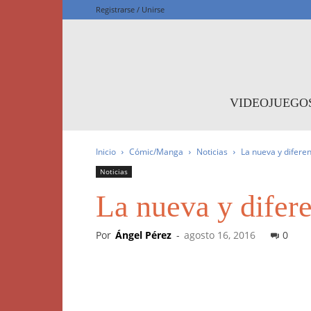
Registrarse / Unirse
F
VIDEOJUEGO
Inicio
Cómic/Manga
Noticias
La nueva y difere
Noticias
La nueva y difer
Por
Ángel Pérez
-
agosto 16, 2016
0