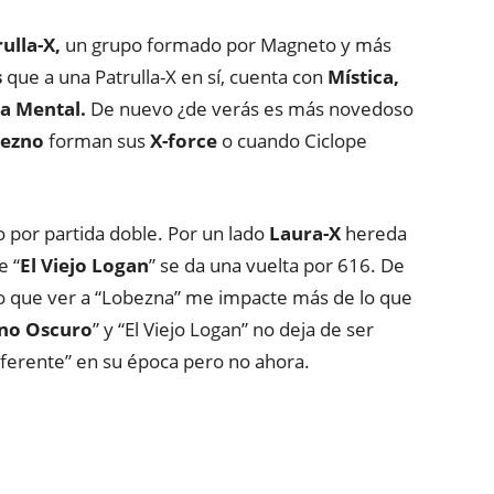
ulla-X,
un grupo formado por Magneto y más
s
que a una Patrulla-X en sí, cuenta con
Mística,
a Mental.
De nuevo ¿de verás es más novedoso
bezno
forman sus
X-force
o cuando Ciclope
 por partida doble. Por un lado
Laura-X
hereda
e “
El Viejo Logan
” se da una vuelta por 616. De
 que ver a “Lobezna” me impacte más de lo que
no Oscuro
” y “El Viejo Logan” no deja de ser
iferente” en su época pero no ahora.