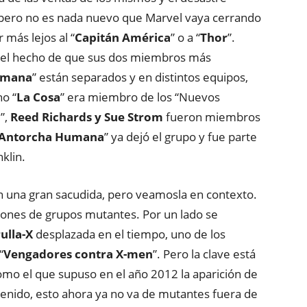
 pero no es nada nuevo que Marvel vaya cerrando
 más lejos al “
Capitán América
” o a “
Thor
”.
s el hecho de que sus dos miembros más
umana
” están separados y en distintos equipos,
ho “
La Cosa
” era miembro de los “Nuevos
a
”,
Reed Richards y Sue Strom
fueron miembros
 Antorcha Humana
” ya dejó el grupo y fue parte
klin.
 una gran sacudida, pero veamosla en contexto.
ciones de grupos mutantes. Por un lado se
rulla-X
desplazada en el tiempo, uno de los
“
Vengadores contra X-men
”. Pero la clave está
omo el que supuso en el año 2012 la aparición de
tenido, esto ahora ya no va de mutantes fuera de