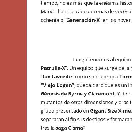
tiempo, no es más que la enésima histo
Marvel ha publicado decenas de veces 
ochenta o “
Generación-X
” en los noven
Luego tenemos al equipo 
Patrulla-X
”. Un equipo que surge de l
“
fan favorite
” como son la propia
Torm
“Viejo Logan”
, queda claro que es un i
Génesis de Byrne y Claremont.
Y de n
mutantes de otras dimensiones y eras 
grupo presentado en
Gigant Size X-me
separaran al fin sus destinos y formara
tras la
saga Cisma
?