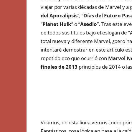
viajar por varias décadas de Marvel y 
del Apocalipsis
”, “
Días del Futuro Pa
“
Planet Hulk
” o “
Asedio
”. Tras este e
de todos sus títulos bajo el eslogan de “
total nueva y diferente Marvel, ¿pero h
intentaré demostrar en este articulo 
repetido eco que ocurrió con
Marvel N
finales de 2013
principios de 2014 o la
Veamos, en esta línea vemos como prime
Fantásticos, cosa lógica en base a la caí