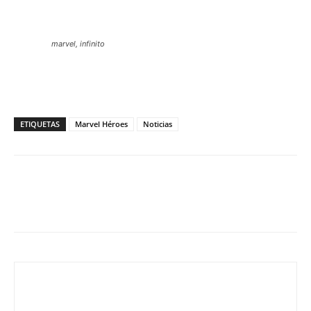
marvel, infinito
ETIQUETAS
Marvel Héroes
Noticias