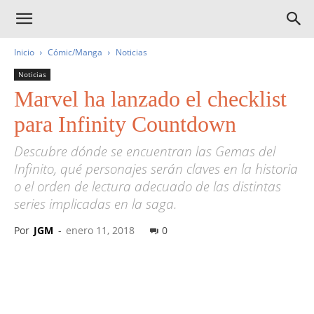
Inicio
Cómic/Manga
Noticias
Noticias
Marvel ha lanzado el checklist
para Infinity Countdown
Descubre dónde se encuentran las Gemas del
Infinito, qué personajes serán claves en la historia
o el orden de lectura adecuado de las distintas
series implicadas en la saga.
Por
JGM
-
enero 11, 2018
0