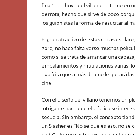
final” que huye del villano de turno en
derrota, hecho que sirve de poco porque 
los guionistas la forma de resucitar al m
El gran atractivo de estas cintas es claro
gore, no hace falta verse muchas película
como si se trata de arrancar una cabeza
empalamientos y mutilaciones varias, lo
explícita que a más de uno le quitará l
cine.
Con el diseño del villano tenemos un plus
intrigante hace que el público se inter
secuela. Sin embargo, el concepto tiende
un Slasher es “No se qué es eso, no se
nada”. Una vez le has visto hacer lo mis