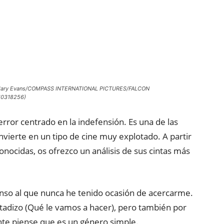
 Mary Evans/COMPASS INTERNATIONAL PICTURES/FALCON
10318256)
error centrado en la indefensión. Es una de las
convierte en un tipo de cine muy explotado. A partir
conocidas, os ofrezco un análisis de sus cintas más
enso al que nunca he tenido ocasión de acercarme.
tadizo (Qué le vamos a hacer), pero también por
nte piense que es un género simple.