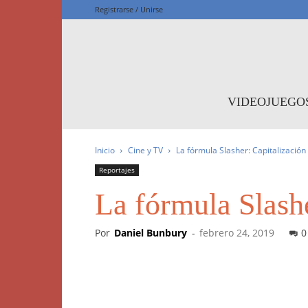
Registrarse / Unirse
F
VIDEOJUEGO
Inicio
Cine y TV
La fórmula Slasher: Capitalización
Reportajes
La fórmula Slashe
Por
Daniel Bunbury
-
febrero 24, 2019
0