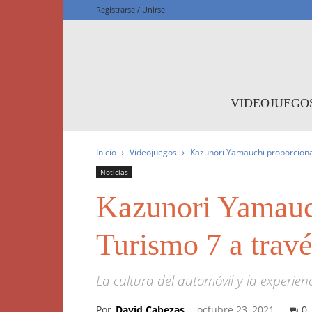
Registrarse / Unirse
F
VIDEOJUEGO
Inicio
Videojuegos
Kazunori Yamauchi proporciona 
Noticias
Kazunori Yamauc
Turismo 7 a travé
La cultura del automóvil y la experien
Por
David Cabezas
-
octubre 23, 2021
0