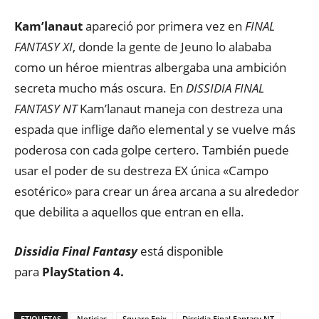
Kam’lanaut
apareció por primera vez en
FINAL
FANTASY XI
, donde la gente de Jeuno lo alababa
como un héroe mientras albergaba una ambición
secreta mucho más oscura. En
DISSIDIA FINAL
FANTASY NT
Kam’lanaut maneja con destreza una
espada que inflige daño elemental y se vuelve más
poderosa con cada golpe certero. También puede
usar el poder de su destreza EX única «Campo
esotérico» para crear un área arcana a su alrededor
que debilita a aquellos que entran en ella.
Dissidia Final Fantasy
está disponible
para
PlayStation 4.
ETIQUETAS
Noticias
Square Enix
Dissidia Final Fantasy NT