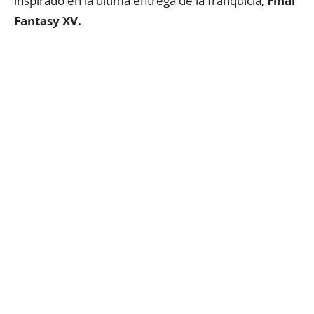
inspirado en la última entrega de la franquicia,
Final
Fantasy XV.