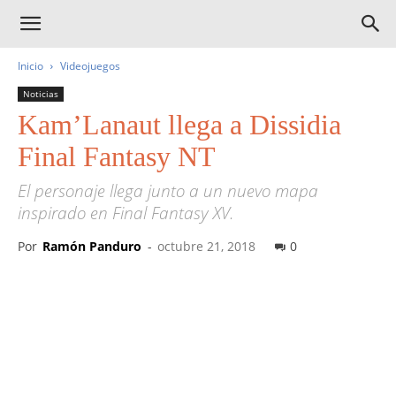
Inicio
Videojuegos
Noticias
Kam’Lanaut llega a Dissidia
Final Fantasy NT
El personaje llega junto a un nuevo mapa
inspirado en Final Fantasy XV.
Por
Ramón Panduro
-
octubre 21, 2018
0