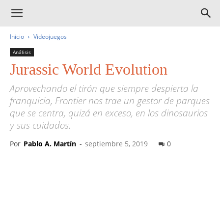
Inicio
Videojuegos
Análisis
Jurassic World Evolution
Aprovechando el tirón que siempre despierta la
franquicia, Frontier nos trae un gestor de parques
que se centra, quizá en exceso, en los dinosaurios
y sus cuidados.
Por
Pablo A. Martín
-
septiembre 5, 2019
0