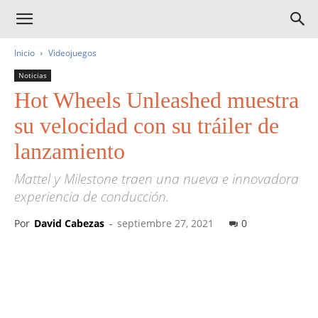
Inicio
Videojuegos
Noticias
Hot Wheels Unleashed muestra
su velocidad con su tráiler de
lanzamiento
Mattel y Milestone traen una nueva e innovadora
experiencia de conducción.
Por
David Cabezas
-
septiembre 27, 2021
0