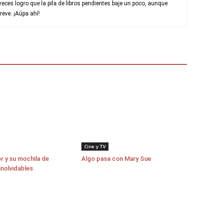
ces logro que la pila de libros pendientes baje un poco, aunque
eve. ¡Aúpa ahí!
Cine y TV
r y su mochila de
Algo pasa con Mary Sue
inolvidables