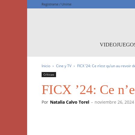
Registrarse / Unirse
F
VIDEOJUEGO
Inicio
Cine y TV
FICX ’24: Ce n’est qu’un au revoir 
Críticas
FICX ’24: Ce n’e
Por
Natalia Calvo Torel
-
noviembre 26, 2024