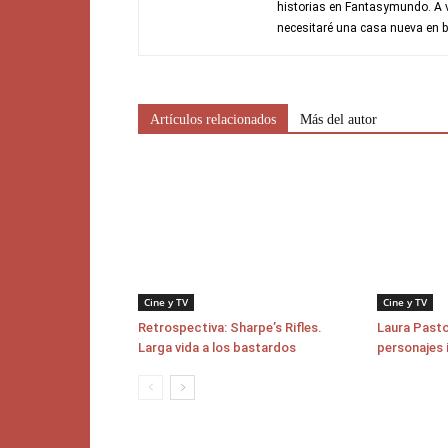
historias en Fantasymundo. A ve
necesitaré una casa nueva en br
Artículos relacionados
Más del autor
Cine y TV
Cine y TV
Retrospectiva: Sharpe’s Rifles.
Laura Pasto
Larga vida a los bastardos
personajes 