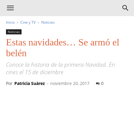
Inicio
Cine y TV
Noticias
Noticias
Estas navidades… Se armó el
belén
Conoce la historia de la primera Navidad. En
cines el 15 de diciembre
Por
Patricia Suárez
-
noviembre 20, 2017
0