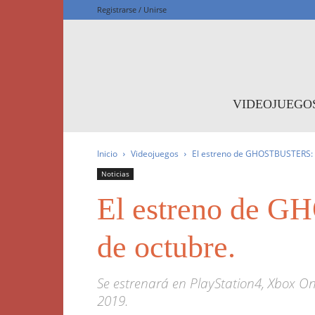
Registrarse / Unirse
F
VIDEOJUEGO
Inicio
Videojuegos
El estreno de GHOSTBUSTERS: 
Noticias
El estreno de 
de octubre.
Se estrenará en PlayStation4, Xbox O
2019.