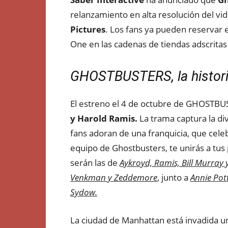
relanzamiento en alta resolución del vid
Pictures
. Los fans ya pueden reservar 
One en las cadenas de tiendas adscritas
GHOSTBUSTERS, la histori
El estreno el 4 de octubre de GHOSTBUS
y Harold Ramis.
La trama captura la di
fans adoran de una franquicia, que cele
equipo de Ghostbusters, te unirás a tus 
serán las de
Aykroyd, Ramis, Bill Murray 
Venkman y Zeddemore
, junto a
Annie Pot
Sydow.
La ciudad de Manhattan está invadida u