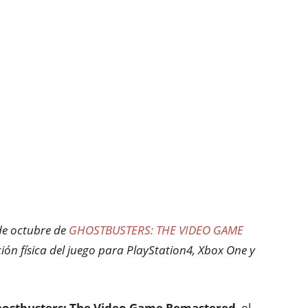
 de octubre de
GHOSTBUSTERS: THE VIDEO GAME
ción física del juego para PlayStation4, Xbox One y
ostbusters: The Video Game Remastered
, el