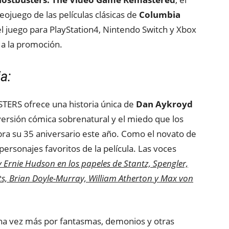
eojuego de las películas clásicas de
Columbia
el juego para PlayStation4, Nintendo Switch y Xbox
 a la promoción.
a:
TERS ofrece una historia única de
Dan Aykroyd
versión cómica sobrenatural y el miedo que los
bra su 35 aniversario este año. Como el novato de
personajes favoritos de la película. Las voces
y Ernie Hudson en los papeles de Stantz, Spengler,
ts, Brian Doyle-Murray, William Atherton y Max von
na vez más por fantasmas, demonios y otras