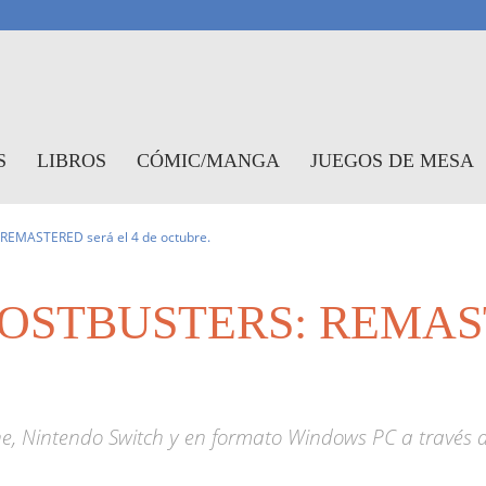
antasymundo
S
LIBROS
CÓMIC/MANGA
JUEGOS DE MESA
REMASTERED será el 4 de octubre.
GHOSTBUSTERS: REMAST
ne, Nintendo Switch y en formato Windows PC a través 