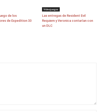
Videojuegos
juego de los
Las entregas de Resident Evil
ores de Expedition 33
Requiem y Veronica contarían con
un DLC