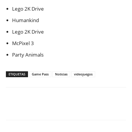
Lego 2K Drive
Humankind
Lego 2K Drive
McPixel 3
Party Animals
ETIQUETAS
Game Pass
Noticias
videojuegos