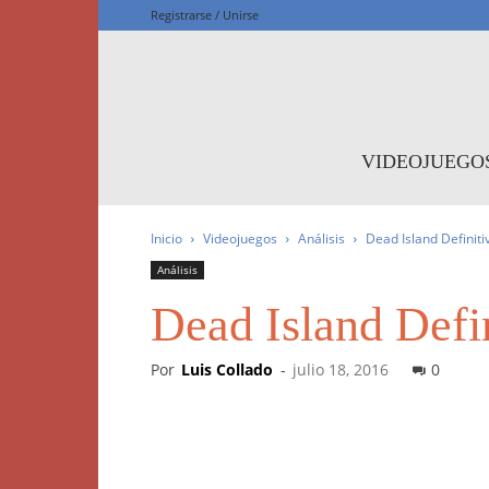
Registrarse / Unirse
F
VIDEOJUEGO
Inicio
Videojuegos
Análisis
Dead Island Definiti
Análisis
Dead Island Defin
Por
Luis Collado
-
julio 18, 2016
0