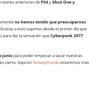
ersiones anteriores de
PS4
y
Xbo
x
One
y
temente
no hemos tenido que preocuparnos
 Gracias a esto supimos desde el primer
día
que
o para dar la
sensación
que
Cyberpunk
2077
e junio
para poder empezar a sacar nuestras
es cierto.
Aquí
en
fantasymundo
estaremos
más