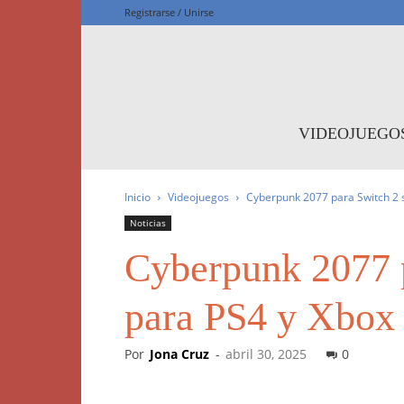
Registrarse / Unirse
F
VIDEOJUEGO
Inicio
Videojuegos
Cyberpunk 2077 para Switch 2 s
Noticias
Cyberpunk 2077 p
para PS4 y Xbox
Por
Jona Cruz
-
abril 30, 2025
0