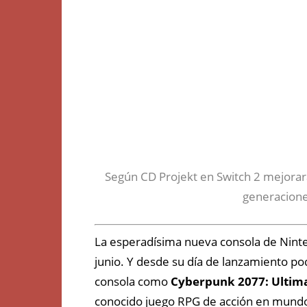
Según CD
Projekt
en Switch 2 mejorará
generacion
La
esperadísima
nueva consola de Nint
junio. Y desde su
día
de lanzamiento pod
consola como
Cyberpunk
2077
: Ultim
conocido
juego RPG de
acción
en mundo