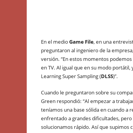
En el medio
Game
File
, en una entrevi
preguntaron al ingeniero de la empresa
versión.
“En
estos momentos podemos as
en TV.
Al igual que en su modo
portátil
,
Learning
Super
Sampling
(
DLSS
)”.
Cuando le preguntaron sobre su compar
Green
respondió
: “Al empezar a trabaj
teníamos
una base
sólida
en cuando a r
enfrentado a grandes dificultades, pero
solucionamos
rápido
.
Así
que supimos ce