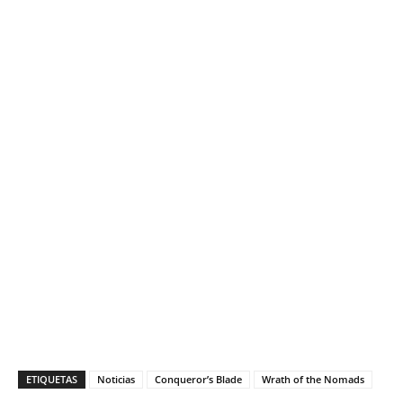
ETIQUETAS
Noticias
Conqueror’s Blade
Wrath of the Nomads