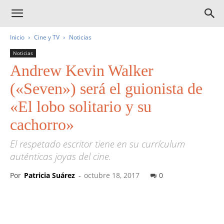
Inicio
Cine y TV
Noticias
Noticias
Andrew Kevin Walker
(«Seven») será el guionista de
«El lobo solitario y su
cachorro»
El respetado escritor tiene en su currículum
auténticas joyas del cine.
Por
Patricia Suárez
-
octubre 18, 2017
0