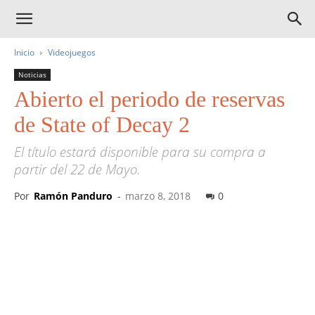
Inicio
Videojuegos
Noticias
Abierto el periodo de reservas
de State of Decay 2
El título estará disponible para su compra a
partir del 22 de Mayo.
Por
Ramón Panduro
-
marzo 8, 2018
0