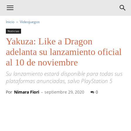
Inicio
Videojuegos
Noticias
Yakuza: Like a Dragon
adelanta su lanzamiento oficial
al 10 de noviembre
Su lanzamiento estará disponible para todas sus
plataformas anunciadas, salvo PlayStation 5
Por
Nimara Fiori
-
septiembre 29, 2020
0