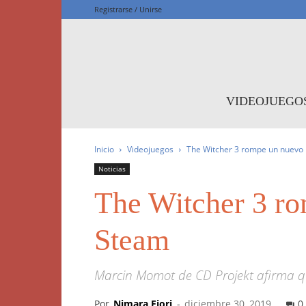
Registrarse / Unirse
F
VIDEOJUEGO
Inicio
Videojuegos
The Witcher 3 rompe un nuevo 
Noticias
The Witcher 3 ro
Steam
Marcin Momot de CD Projekt afirma qu
Por
Nimara Fiori
-
diciembre 30, 2019
0