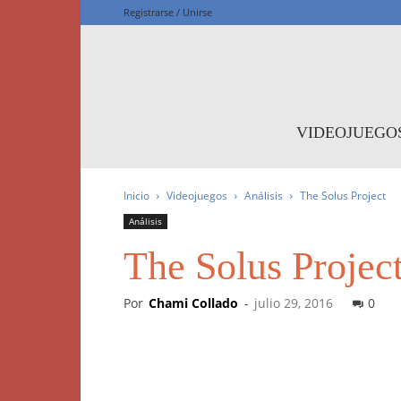
Registrarse / Unirse
F
VIDEOJUEGO
Inicio
Videojuegos
Análisis
The Solus Project
Análisis
The Solus Projec
Por
Chami Collado
-
julio 29, 2016
0