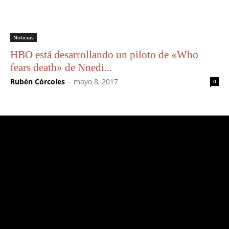
Noticias
HBO está desarrollando un piloto de «Who
fears death» de Nnedi...
Rubén Córcoles
-
mayo 8, 2017
0