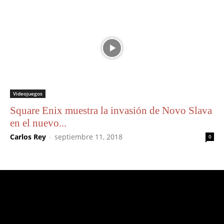
Videojuegos
Square Enix muestra la invasión de Novo Slava
en el nuevo...
Carlos Rey
-
septiembre 11, 2018
0