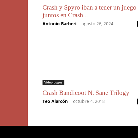
Crash y Spyro iban a tener un juego
juntos en Crash...
Antonio Barberi
-
agosto 26, 2024
Videojuegos
Crash Bandicoot N. Sane Trilogy
Teo Alarcón
-
octubre 4, 2018