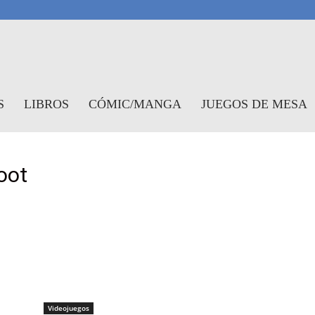
antasymundo
S
LIBROS
CÓMIC/MANGA
JUEGOS DE MESA
oot
Videojuegos