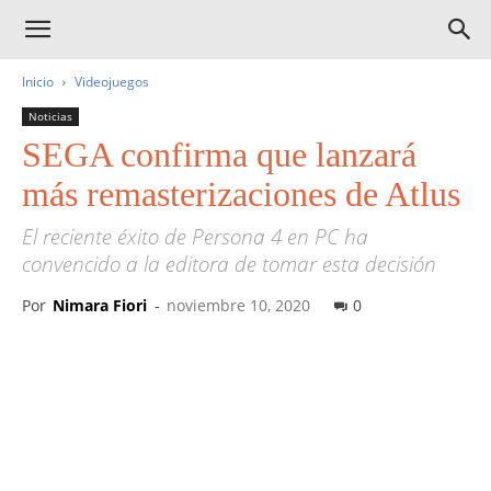
Inicio
Videojuegos
Noticias
SEGA confirma que lanzará
más remasterizaciones de Atlus
El reciente éxito de Persona 4 en PC ha
convencido a la editora de tomar esta decisión
Por
Nimara Fiori
-
noviembre 10, 2020
0