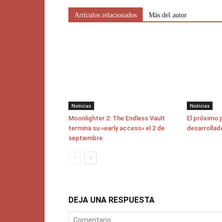
Artículos relacionados
Más del autor
Noticias
Noticias
Moonlighter 2: The Endless Vault
El próximo 
termina su «early access» el 2 de
desarrollad
septiembre
DEJA UNA RESPUESTA