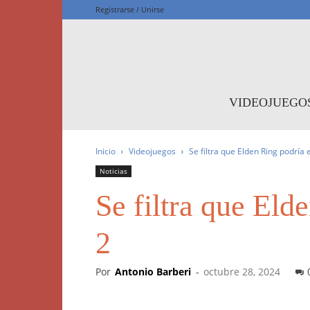
Registrarse / Unirse
F
VIDEOJUEGO
Inicio
Videojuegos
Se filtra que Elden Ring podría
Noticias
Se filtra que Eld
2
Por
Antonio Barberi
-
octubre 28, 2024