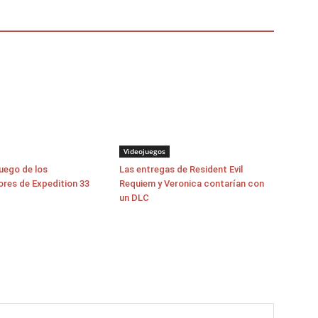
Videojuegos
juego de los
Las entregas de Resident Evil
ores de Expedition 33
Requiem y Veronica contarían con
un DLC