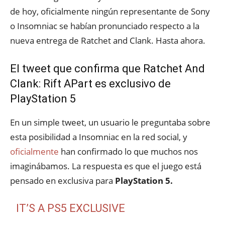
de hoy, oficialmente
ningún
representante de Sony
o
Insomniac
se
habían
pronunciado respecto a la
nueva entrega de
Ratchet
and
Clank
. Hasta ahora.
El tweet que confirma que Ratchet And
Clank: Rift APart es exclusivo de
PlayStation 5
En un simple
tweet
, un usuario le preguntaba sobre
esta posibilidad a
Insomniac
en la red social, y
oficialmente
han confirmado lo que muchos nos
imaginábamos
. La respuesta es que el juego está
pensado en exclusiva para
PlayStation 5.
IT’S A PS5 EXCLUSIVE