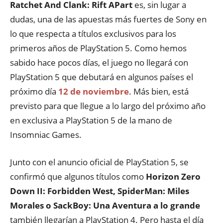
Ratchet
And
Clank:
Rift A
Part
es, sin lugar a
dudas, una de las apuestas más fuertes de Sony en
lo que respecta a títulos exclusivos para los
primeros años de
PlayStation
5. Como hemos
sabido hace pocos días, el juego no llegará con
PlayStation
5 que debutará en algunos países el
próximo día
12 de noviembre
. Más bien, está
previsto para que llegue a lo largo del próximo año
en exclusiva a
PlayStation
5 de la mano de
Insomniac
Games
.
Junto con el anuncio oficial de
PlayStation
5, se
confirmó que algunos
títulos
como
Horizon
Zero
Down II:
Forbidden
West,
SpiderMan:
Miles
Morales o
SackBoy
: Una Aventura a lo grande
también llegarían
a
PlayStation
4. Pero hasta el día