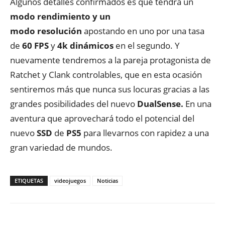
Algunos detalles confirmados es que tendrá un
modo rendimiento y un
modo
resolución
apostando en uno por una tasa
de
60 FPS
y
4k
dinámicos
en el segundo. Y
nuevamente tendremos a la pareja protagonista de
Ratchet y Clank controlables, que en esta ocasión
sentiremos más que nunca sus locuras gracias a las
grandes posibilidades del nuevo
DualSense.
En una
aventura que aprovechará todo el potencial del
nuevo
SSD
de
PS5
para llevarnos con rapidez a una
gran variedad de mundos.
ETIQUETAS
videojuegos
Noticias